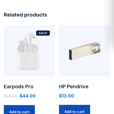
Related products
SALE!
Earpods Pro
HP Pendrive
$
44.00
$
13.00
$
59.00
Add to cart
Add to cart