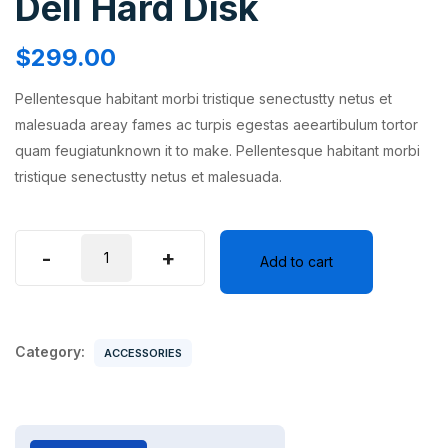
Dell Hard Disk
$
299.00
Pellentesque habitant morbi tristique senectustty netus et
malesuada areay fames ac turpis egestas aeeartibulum tortor
quam feugiatunknown it to make. Pellentesque habitant morbi
tristique senectustty netus et malesuada.
Dell
-
+
Add to cart
Hard
Disk
quantity
Category:
ACCESSORIES